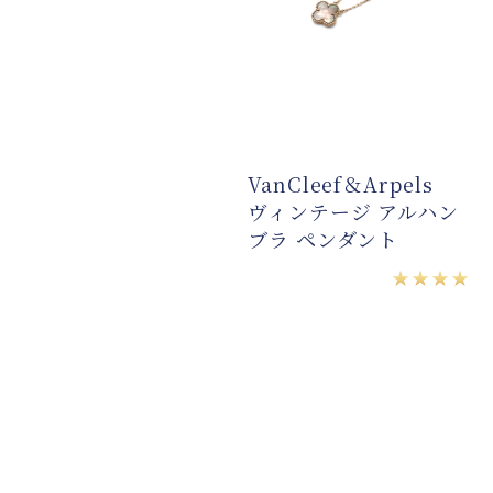
OUCHERON キャ
VanCleef＆Arpels
ル ホワイト ミニ リ
ヴィンテージ アルハン
グ ペンダント
ブラ ペンダント
★★★★
★★★★